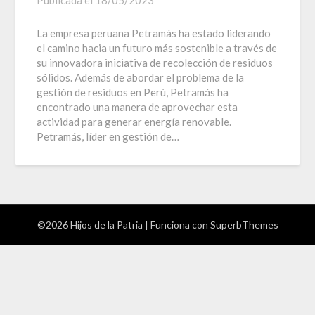
Publicada el
18/05/2023
La empresa peruana Petramás ha estado liderando
el camino hacia un futuro más sostenible a través de
su innovadora iniciativa de recolección de residuos
sólidos. Además de abordar el problema de la
gestión de residuos en Perú, Petramás ha
encontrado una manera de aprovechar esta
actividad para generar energía renovable.
Petramás, líder en gestión de…
©2026 Hijos de la Patria
| Funciona con
SuperbThemes