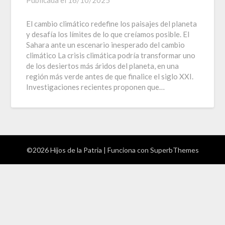
Publicada el
16/10/2025
El cambio climático redefine los paisajes del planeta
y desafía los límites de lo que creíamos posible. El
Sahara ante un escenario inesperado del cambio
climático La crisis climática podría transformar uno
de los desiertos más áridos del planeta, en una
región más verde antes de que finalice el siglo XXI.
Investigaciones recientes proponen que…
©2026 Hijos de la Patria
| Funciona con
SuperbThemes