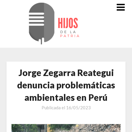
Saltar
al
contenido
Jorge Zegarra Reategui
denuncia problemáticas
ambientales en Perú
Publicada el
16/05/2023