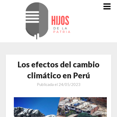
Saltar
al
contenido
Los efectos del cambio
climático en Perú
Publicada el
24/05/2023